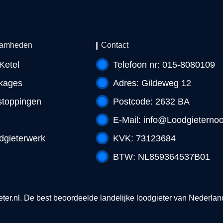
amheden
Contact
Ketel
Telefoon nr: 015-8080109
kages
Adres: Gildeweg 12
stoppingen
Postcode: 2632 BA
E-Mail:
info@Loodgieternoo
dgieterwerk
KVK: 73123684
BTW: NL859364537B01
ter.nl
. De best beoordeelde landelijke loodgieter van Nederland! 