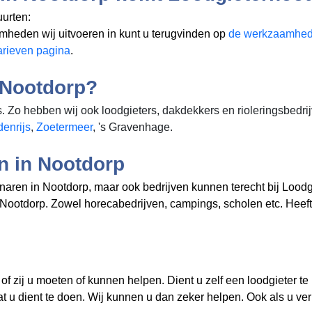
urten:
mheden wij uitvoeren in
kunt u terugvinden op
de werkzaamhed
arieven pagina
.
n Nootdorp?
. Zo hebben wij ook loodgieters, dakdekkers en rioleringsbedri
enrijs
,
Zoetermeer
, 's Gravenhage.
en in Nootdorp
genaren in Nootdorp, maar ook bedrijven kunnen terecht bij Lo
n in Nootdorp. Zowel horecabedrijven, campings, scholen etc. H
f zij u moeten of kunnen helpen. Dient u zelf een loodgieter te
at u dient te doen. Wij kunnen u dan zeker helpen. Ook als u ve