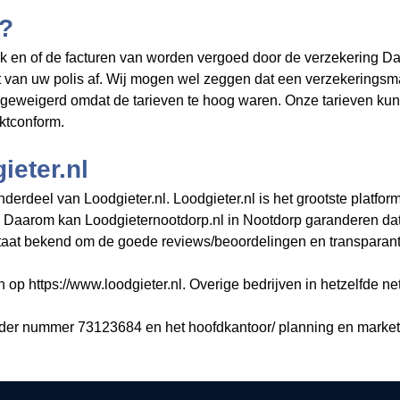
t?
k en of de facturen van
worden vergoed door de verzekering Daa
t van uw polis af. Wij mogen wel zeggen dat een verzekeringsm
t geweigerd omdat de tarieven te hoog waren. Onze tarieven ku
ktconform.
eter.nl
erdeel van Loodgieter.nl. Loodgieter.nl is het grootste platfor
. Daarom kan Loodgieternootdorp.nl in Nootdorp garanderen dat
taat bekend om de goede reviews/beoordelingen en transparanti
n op https://www.loodgieter.nl. Overige bedrijven in hetzelfde ne
nder nummer 73123684 en het hoofdkantoor/ planning en market