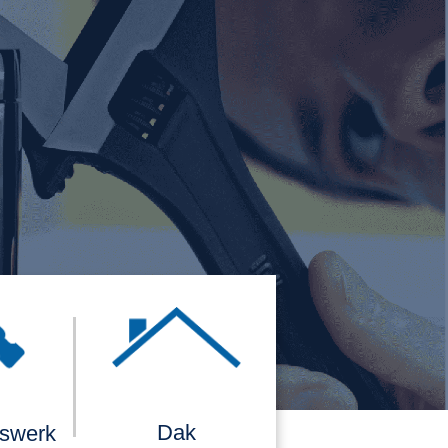
Dak
rswerk