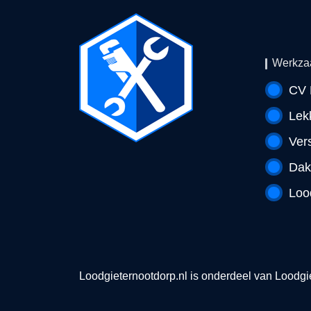
Werkza
CV 
Lek
Ver
Dak
Loo
Loodgieternootdorp.nl is onderdeel van
Loodgie