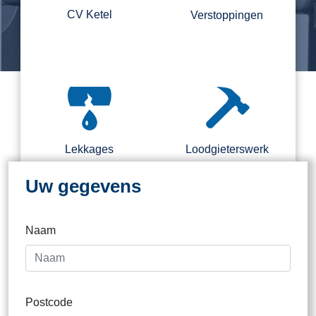
CV Ketel
Verstoppingen
Regel nu direct een loodgieter.
Binnen 2 kantooruren direct
contact
Lekkages
Loodgieterswerk
Uw gegevens
Naam
Dak
Postcode