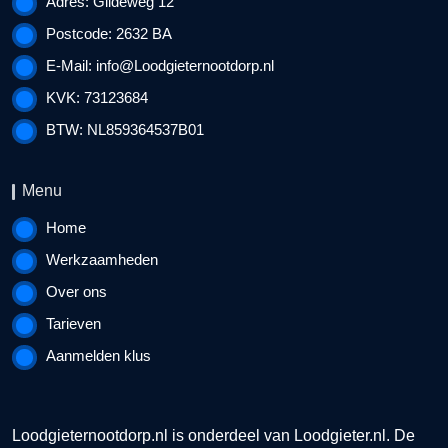
Adres: Gildeweg 12
Postcode: 2632 BA
E-Mail:
info@Loodgieternootdorp.nl
KVK: 73123684
BTW: NL859364537B01
Menu
Home
Werkzaamheden
Over ons
Tarieven
Aanmelden klus
Loodgieternootdorp.nl is onderdeel van
Loodgieter.nl
. De